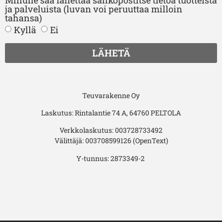
ja palveluista (luvan voi peruuttaa milloin
tahansa)
Kyllä
Ei
LÄHETÄ
Teuvarakenne Oy
Laskutus: Rintalantie 74 A, 64760 PELTOLA
Verkkolaskutus: 003728733492
Välittäjä: 003708599126 (OpenText)
Y-tunnus: 2873349-2