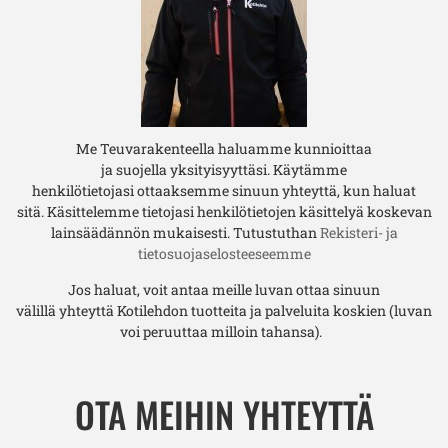
Me Teuvarakenteella haluamme
kunnioittaa
ja
s
uojel
la
yksityisyyttäsi.
K
äytämme
henkilötietojasi
ottaaksemme sinuun yhteyttä, kun haluat
sitä.
Käsittelemme tietojasi henkilötietojen käsittelyä koskevan
lainsäädännön mukaisesti.
Tutustuthan
Rekisteri- ja
tietosuojaselosteeseemme
Jos haluat, voit antaa meille luvan
ottaa
sinuun
välillä
yhteyttä
Kotilehdon tuotteita ja palveluita koskien (luvan
voi peruuttaa milloin tahansa).
OTA MEIHIN YHTEYTTÄ