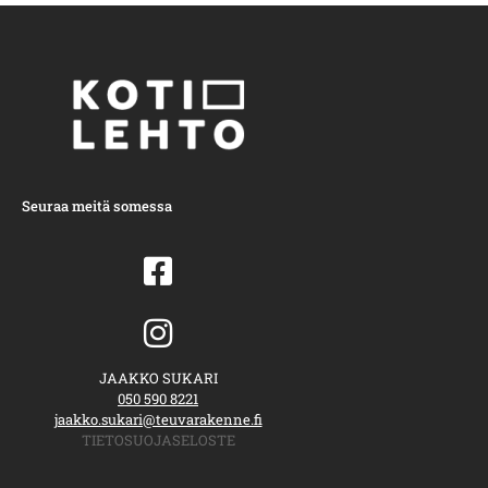
Seuraa meitä somessa
JAAKKO SUKARI
050 590 8221
jaakko.sukari@teuvarakenne.fi
TIETOSUOJASELOSTE