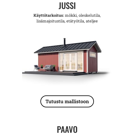
JUSSI
Käyttötarkoitus:
mökki, oleskelutila,
lisämajoitustila, etätyötila, ateljee
Tutustu mallistoon
PAAVO